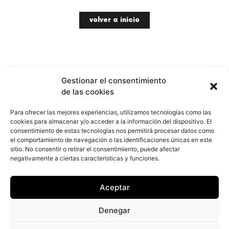
volver a inicio
Gestionar el consentimiento
de las cookies
Para ofrecer las mejores experiencias, utilizamos tecnologías como las
info@paralela.es
cookies para almacenar y/o acceder a la información del dispositivo. El
consentimiento de estas tecnologías nos permitirá procesar datos como
PARALELA TALLER CREATIVO
el comportamiento de navegación o las identificaciones únicas en este
C. Andalucía, s/n
sitio. No consentir o retirar el consentimiento, puede afectar
04800 Albox, Almería
negativamente a ciertas características y funciones.
t. +34 629 07 21 22
Aceptar
Denegar
aviso legal
privacidad
cookies